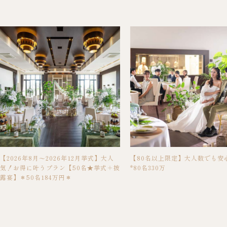
【2026年8月～2026年12月挙式】大人
【80名以上限定】大人数でも安
気！お得に叶うプラン【50名★挙式＋披
*80名330万
露宴】＊50名184万円＊