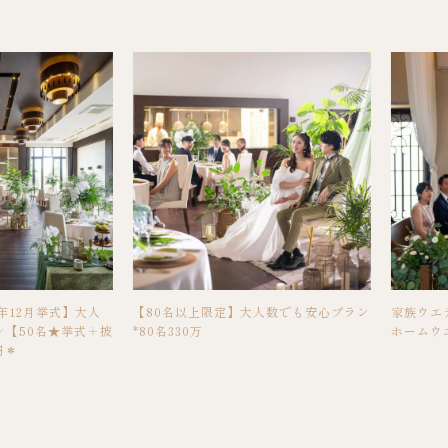
6年12月挙式】大人
【80名以上限定】大人数でも安心プラン
家族ウエ
ン【50名★挙式＋披
*80名330万
ホームウ
円＊