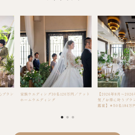
心プラン
家族ウエディング30名120万円／アット
【2026年8月～202
ホームウエディング
気！お得に叶うプラ
露宴】＊50名184万