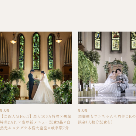
8.08
8.08
【当館人気No.1】最大100万特典×来館
親御様もワンちゃんも同伴OK
特典2万円×豪華新メニュー試食3品×自
談会(人数分試食有)
然光＆ステグラ本格大聖堂×岐阜駅7分