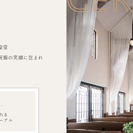
聖堂
祝福の笑顔に包まれ
L
れる
ーアル