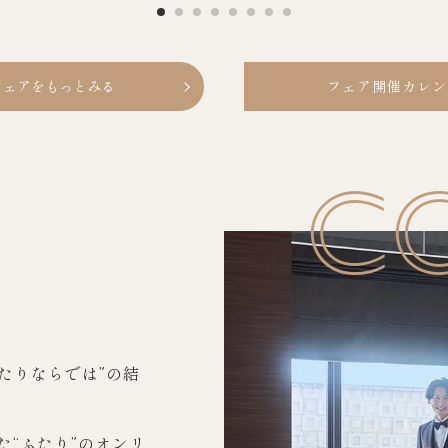
フェアをもっとみる
フェア開催カレン
C
9
SEPTEMBER
たりならでは”の結
MON
TUE
WED
THU
FRI
SAT
SUN
。
1
2
3
4
5
6
た“ふたり”のオンリ