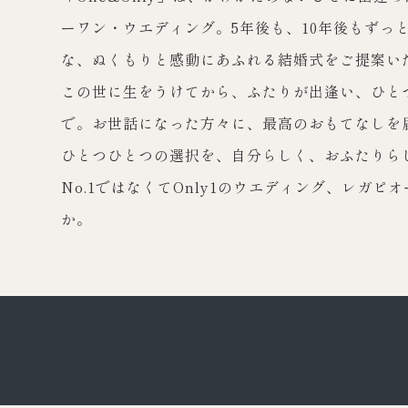
ーワン・ウエディング。5年後も、10年後もずっ
3
4
5
6
7
8
9
な、ぬくもりと感動にあふれる結婚式をご提案い
10
11
12
13
14
15
16
この世に生をうけてから、ふたりが出逢い、ひと
で。お世話になった方々に、最高のおもてなしを
17
18
19
20
21
22
23
ひとつひとつの選択を、自分らしく、おふたりら
24
25
26
27
28
29
30
No.1ではなくてOnly1のウエディング、レガピ
31
か。