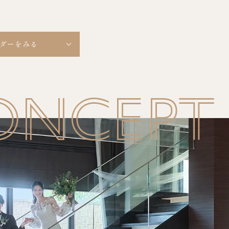
ダーをみる
ONCEPT
10
OCTOBER
MON
TUE
WED
THU
FRI
SAT
SUN
1
2
3
4