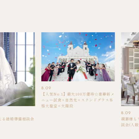
8.09
【人気No.1】最大100万優待☆豪華新メ
ニュー試食×自然光×ステンドグラス本
格大聖堂×大階段
8.09
える結婚準備相談会
親御様も
談会(人数