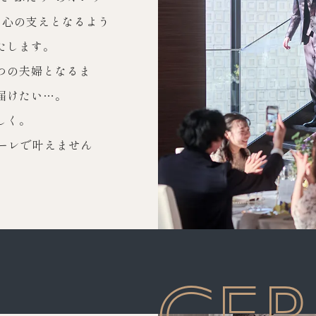
と心の支えとなるよう
7
8
9
10
11
12
13
たします。
14
15
16
17
18
19
20
つの夫婦となるま
届けたい…。
21
22
23
24
25
26
27
しく。
28
29
30
オーレで叶えません
CE