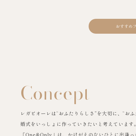
おすすめ
8
Concept
AUGUST
レガピオーレは“おふたりらしさ”を大切に、“おふ
MON
TUE
WED
THU
FRI
SAT
SUN
婚式をいっしょに作っていきたいと考えています
1
2
「One&Only」は、かけがえのないひとに出逢っ