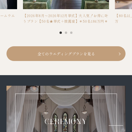
ホームウエ
【2026年8月～2026年12月挙式】大人気！お得に叶
【80名以
うプラン【50名★挙式＋披露宴】＊50名184万円＊
万
全てのウエディングプランを見る
CEREMONY