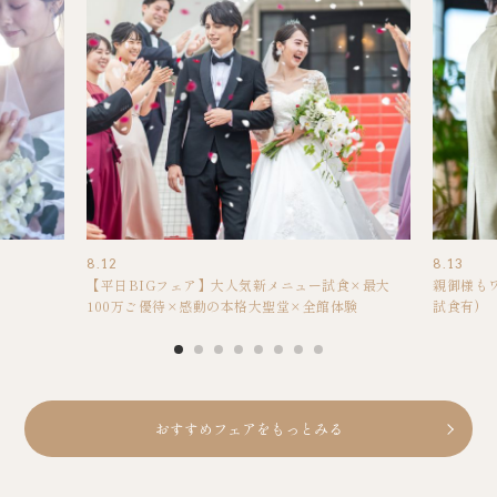
8.12
8.13
【平日BIGフェア】大人気新メニュー試食×最大
親御様も
100万ご優待×感動の本格大聖堂×全館体験
試食有)
おすすめフェアをもっとみる