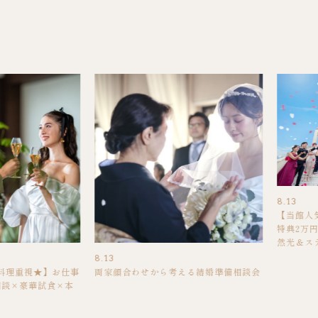
8.13
【当館人気
特典2万
然光＆ス
8.13
お料理重視★】お仕事
両家顔合わせから考える結婚準備相談会
相談×豪華試食×本