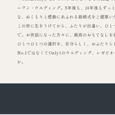
ーワン・ウエディング。5年後も、10年後もずっ
3
4
5
6
7
8
9
な、ぬくもりと感動にあふれる結婚式をご提案い
10
11
12
13
14
15
16
この世に生をうけてから、ふたりが出逢い、ひと
で。お世話になった方々に、最高のおもてなしを
17
18
19
20
21
22
23
ひとつひとつの選択を、自分らしく、おふたりら
24
25
26
27
28
29
30
No.1ではなくてOnly1のウエディング、レガピ
31
か。