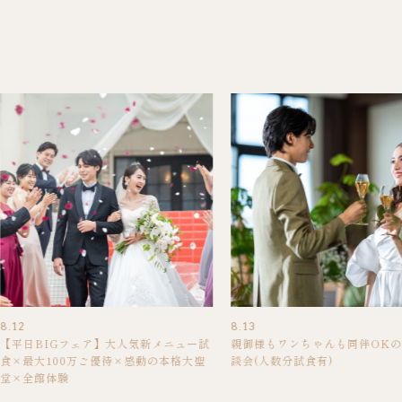
8.12
8.13
【平日BIGフェア】大人気新メニュー試
親御様もワンちゃんも同伴OK
食×最大100万ご優待×感動の本格大聖
談会(人数分試食有)
堂×全館体験