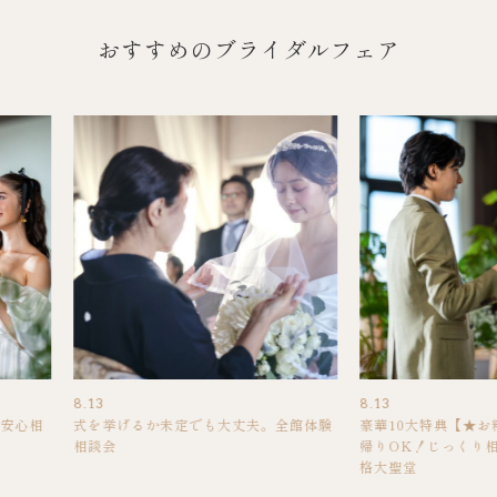
おすすめのブライダルフェア
8.13
8.13
の安心相
式を挙げるか未定でも大丈夫。全館体験
豪華10大特典【★
相談会
帰りOK！じっくり
格大聖堂