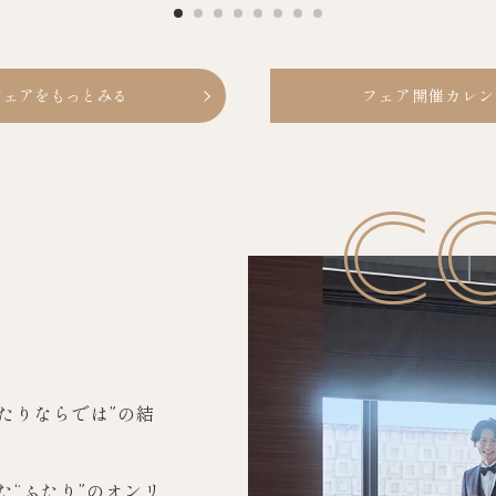
フェアをもっとみる
フェア開催カレン
C
9
SEPTEMBER
たりならでは”の結
MON
TUE
WED
THU
FRI
SAT
SUN
。
1
2
3
4
5
6
た“ふたり”のオンリ