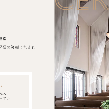
聖堂
祝福の笑顔に包まれ
L
れる
ーアル