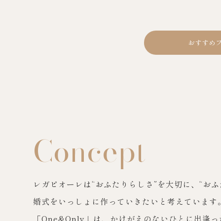
おすすめ
8
Concept
AUGUST
レガピオーレは“おふたりらしさ”を大切に、“おふ
MON
TUE
WED
THU
FRI
SAT
SUN
婚式をいっしょに作っていきたいと考えています
1
2
「One&Only」は、かけがえのないひとに出逢っ