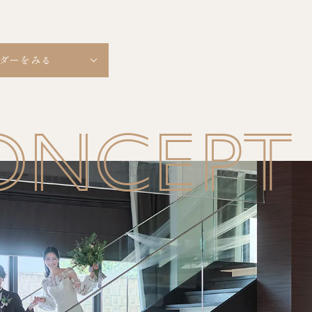
ダーをみる
ONCEPT
10
OCTOBER
MON
TUE
WED
THU
FRI
SAT
SUN
1
2
3
4