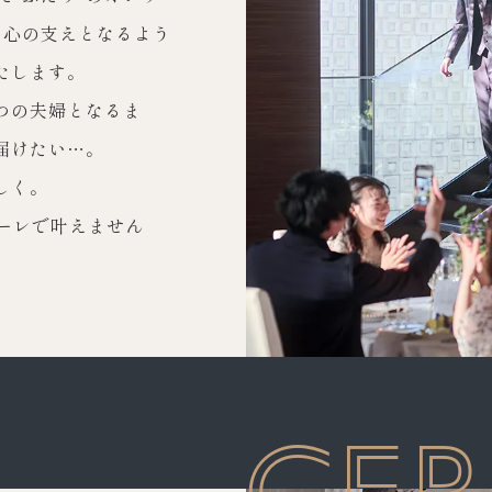
と心の支えとなるよう
7
8
9
10
11
12
13
たします。
14
15
16
17
18
19
20
つの夫婦となるま
届けたい…。
21
22
23
24
25
26
27
しく。
28
29
30
オーレで叶えません
CE