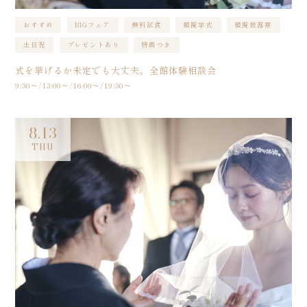
おすすめ
BIGフェア
無料試食
模擬挙式
模擬披露宴
土日祝
プレゼントあり
特典つき
式を挙げるか未定でも大丈夫。全館体験相談会
9:30〜/13:00〜/16:00〜/19:30〜
8.13
THU