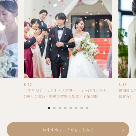
8.12
8.13
【平日BIGフェア】大人気新メニュー試食×最大
親御様も
100万ご優待×感動の本格大聖堂×全館体験
試食有)
おすすめフェアをもっとみる