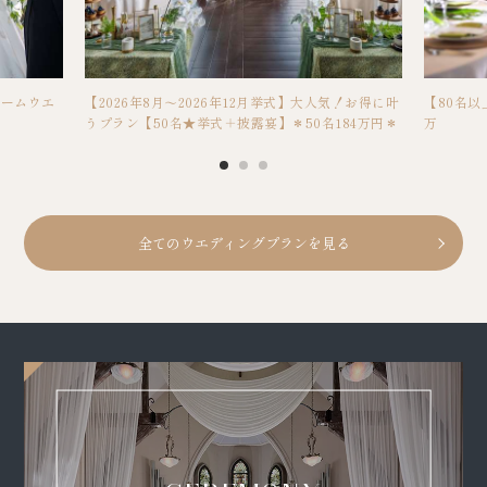
ホームウエ
【2026年8月～2026年12月挙式】大人気！お得に叶
【80名以
うプラン【50名★挙式＋披露宴】＊50名184万円＊
万
全てのウエディングプランを見る