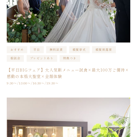
おすすめ
平日
無料試食
模擬挙式
模擬披露宴
相談会
プレゼントあり
特典つき
【平日BIGフェア】大人気新メニュー試食×最大100万ご優待×
感動の本格大聖堂×全館体験
9:30〜/13:00〜/16:30〜/19:30〜