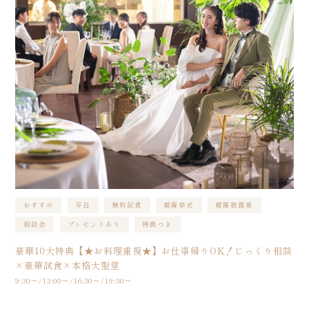
おすすめ
平日
無料試食
模擬挙式
模擬披露宴
相談会
プレゼントあり
特典つき
豪華10大特典【★お料理重視★】お仕事帰りOK！じっくり相談
×豪華試食×本格大聖堂
9:30〜/13:00〜/16:30〜/19:30〜