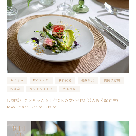
おすすめ
BIGフェア
無料試食
模擬挙式
模擬披露宴
相談会
プレゼントあり
特典つき
親御様もワンちゃんも同伴OKの安心相談会(人数分試食有)
10:00〜/13:00〜/16:00〜/19:00〜
8.14
FRI