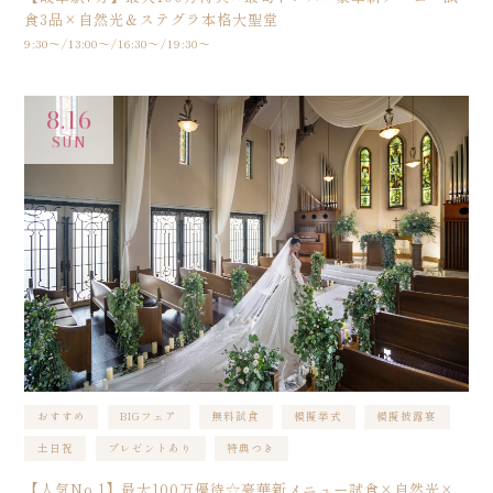
食3品×自然光＆ステグラ本格大聖堂
9:30〜/13:00〜/16:30〜/19:30〜
8.16
SUN
おすすめ
BIGフェア
無料試食
模擬挙式
模擬披露宴
土日祝
プレゼントあり
特典つき
【人気No.1】最大100万優待☆豪華新メニュー試食×自然光×