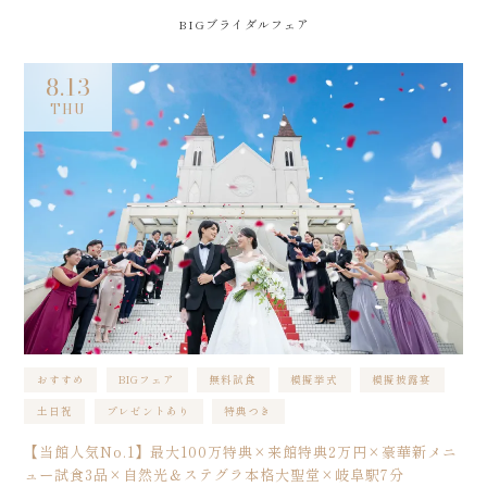
BIGブライダルフェア
8.13
THU
おすすめ
BIGフェア
無料試食
模擬挙式
模擬披露宴
土日祝
プレゼントあり
特典つき
【当館人気No.1】最大100万特典×来館特典2万円×豪華新メニ
ュー試食3品×自然光＆ステグラ本格大聖堂×岐阜駅7分