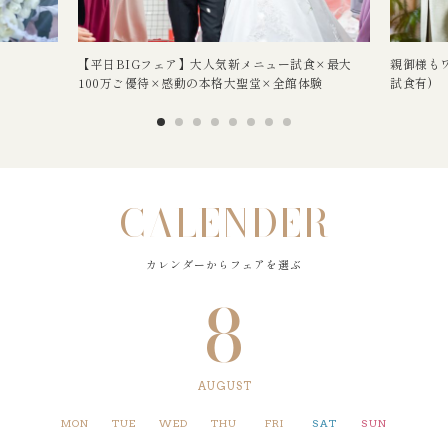
【平日BIGフェア】大人気新メニュー試食×最大
親御様も
100万ご優待×感動の本格大聖堂×全館体験
試食有)
CALENDER
カレンダーからフェアを選ぶ
8
AUGUST
MON
TUE
WED
THU
FRI
SAT
SUN