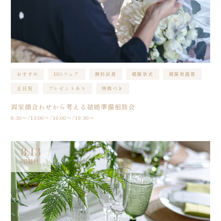
おすすめ
BIGフェア
無料試食
模擬挙式
模擬披露宴
土日祝
プレゼントあり
特典つき
両家顔合わせから考える結婚準備相談会
9:30〜/13:00〜/16:00〜/19:30〜
8.13
THU