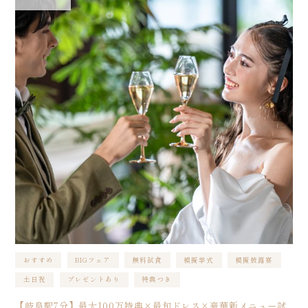
おすすめ
BIGフェア
無料試食
模擬挙式
模擬披露宴
土日祝
プレゼントあり
特典つき
【岐阜駅7分】最大100万特典×最旬ドレス×豪華新メニュー試