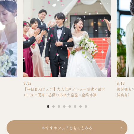
8.12
8.13
【平日BIGフェア】大人気新メニュー試食×最大
親御様も
100万ご優待×感動の本格大聖堂×全館体験
試食有)
おすすめフェアをもっとみる