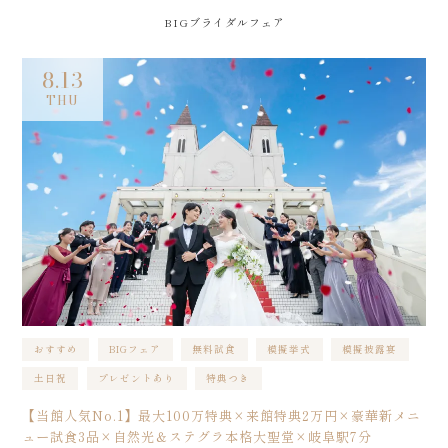
BIGブライダルフェア
8.13
THU
おすすめ
BIGフェア
無料試食
模擬挙式
模擬披露宴
土日祝
プレゼントあり
特典つき
【当館人気No.1】最大100万特典×来館特典2万円×豪華新メニ
ュー試食3品×自然光＆ステグラ本格大聖堂×岐阜駅7分