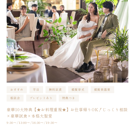
おすすめ
平日
無料試食
模擬挙式
模擬披露宴
相談会
プレゼントあり
特典つき
豪華10大特典【★お料理重視★】お仕事帰りOK！じっくり相談
×豪華試食×本格大聖堂
9:30〜/13:00〜/16:30〜/19:30〜