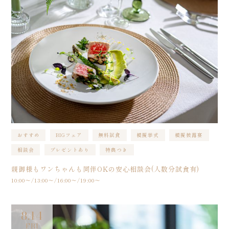
おすすめ
BIGフェア
無料試食
模擬挙式
模擬披露宴
相談会
プレゼントあり
特典つき
親御様もワンちゃんも同伴OKの安心相談会(人数分試食有)
10:00〜/13:00〜/16:00〜/19:00〜
8.14
FRI