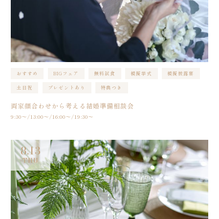
おすすめ
BIGフェア
無料試食
模擬挙式
模擬披露宴
土日祝
プレゼントあり
特典つき
両家顔合わせから考える結婚準備相談会
9:30〜/13:00〜/16:00〜/19:30〜
8.13
THU