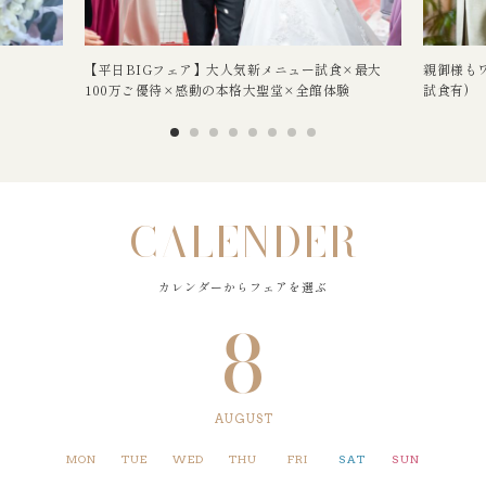
【平日BIGフェア】大人気新メニュー試食×最大
親御様も
100万ご優待×感動の本格大聖堂×全館体験
試食有)
CALENDER
カレンダーからフェアを選ぶ
8
AUGUST
MON
TUE
WED
THU
FRI
SAT
SUN