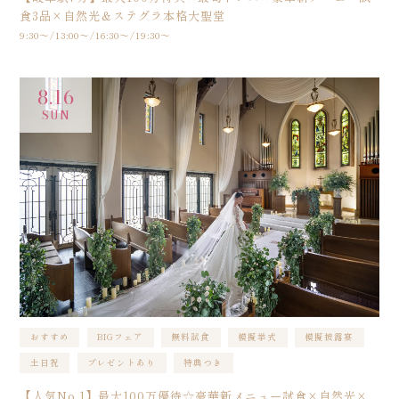
食3品×自然光＆ステグラ本格大聖堂
9:30〜/13:00〜/16:30〜/19:30〜
8.16
SUN
おすすめ
BIGフェア
無料試食
模擬挙式
模擬披露宴
土日祝
プレゼントあり
特典つき
【人気No.1】最大100万優待☆豪華新メニュー試食×自然光×