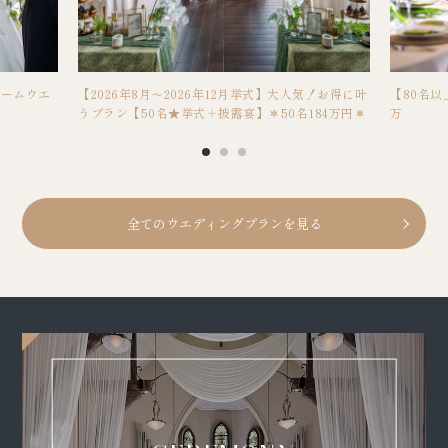
ホームウエ
【2026年8月～2026年12月挙式】大人気！お得に叶
【80名以
うプラン【50名★挙式＋披露宴】＊50名184万円＊
万
全てのウエディングプランを見る