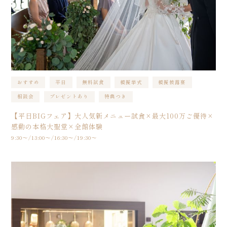
おすすめ
平日
無料試食
模擬挙式
模擬披露宴
相談会
プレゼントあり
特典つき
【平日BIGフェア】大人気新メニュー試食×最大100万ご優待×
感動の本格大聖堂×全館体験
9:30〜/13:00〜/16:30〜/19:30〜