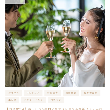
おすすめ
BIGフェア
無料試食
模擬挙式
模擬披露宴
土日祝
プレゼントあり
特典つき
【岐阜駅7分】最大100万特典×最旬ドレス×豪華新メニュー試